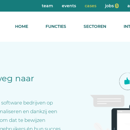
team
events
cases
jobs
5
HOME
FUNCTIES
SECTOREN
IN
weg naar
e software bedrijven op
maliseren en dankzij een
 om dat te bewijzen
-gebruikers én hun succes