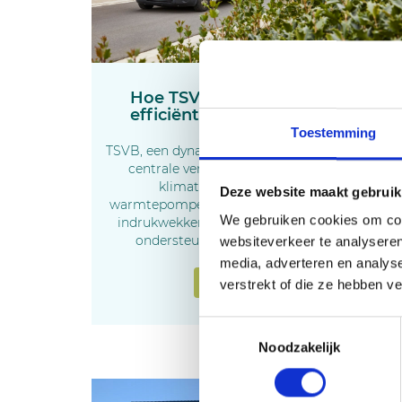
Hoe TSVB haar projecten 20%
efficiënter beheert met BLOX
Toestemming
TSVB, een dynamisch bedrijf gespecialiseerd in
centrale verwarming, sanitair, ventilatie,
klimatisatie, zonne-energie en
Deze website maakt gebruik
warmtepompen, heeft de afgelopen jaren een
We gebruiken cookies om cont
indrukwekkende groei doorgemaakt en die
ondersteunen ze met BLOX Software.
websiteverkeer te analyseren
media, adverteren en analys
Bekijk de case
verstrekt of die ze hebben v
Toestemmingsselectie
Noodzakelijk