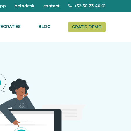
app
helpdesk
contact
+32 50 73 40 01
TEGRATIES
BLOG
GRATIS DEMO