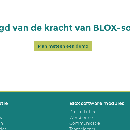
gd van de kracht van BLOX-s
Plan meteen een demo
tie
Blox software modules
Projectbeheer
s
Werkbonnen
en
Communicatie
ties
Teamplanner