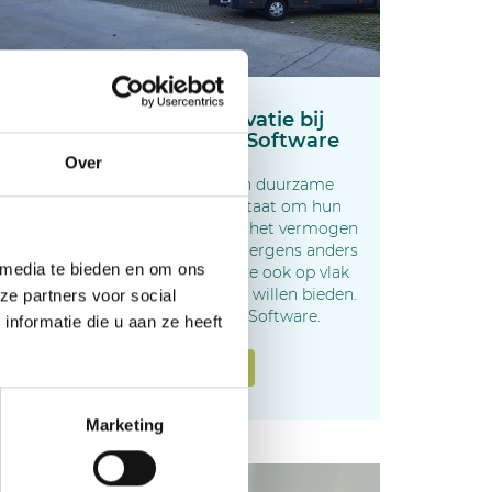
Digitalisatie en Innovatie bij
FavorCool met BLOX-Software
Over
FavorCool is een specialist in duurzame
klimaatregeling die bekend staat om hun
flexibiliteit, klantgerichtheid en het vermogen
om oplossingen te bieden die nergens anders
 media te bieden en om ons
te vinden zijn. Een service die ze ook op vlak
van administratie en opvolging willen bieden.
ze partners voor social
En die vonden ze bij BLOX Software.
nformatie die u aan ze heeft
Bekijk de case
Marketing