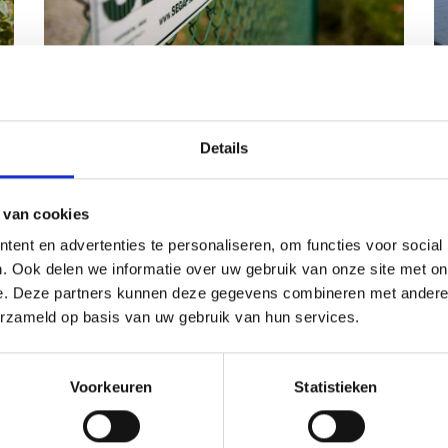
Hoe SEGAF efficiënter werkt
dankzij digitale werkbonnen
Details
Hoewel SEGAF op technisch vlak altijd pionier
is geweest, bleef hun administratieve proces
wat achter. Werkbonnen en rapportage werd
 van cookies
handmatig op papier bijgehouden. Met een
ent en advertenties te personaliseren, om functies voor social
grote foutenmarge tot gevolg. Enter BLOX
software die hen op weg zette naar een
. Ook delen we informatie over uw gebruik van onze site met on
volledige digitalisatie.
e. Deze partners kunnen deze gegevens combineren met andere i
erzameld op basis van uw gebruik van hun services.
Bekijk de case
Voorkeuren
Statistieken