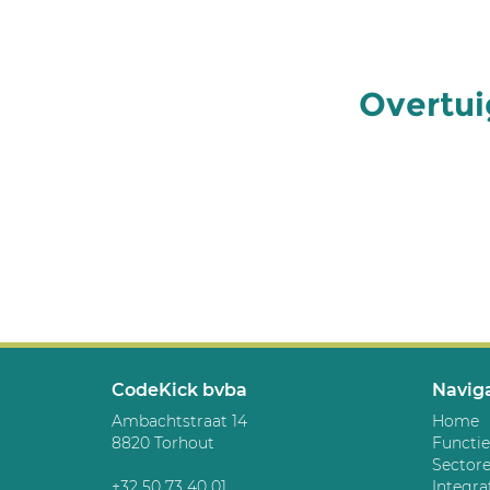
Overtui
CodeKick bvba
Naviga
Ambachtstraat 14
Home
8820 Torhout
Functie
Sector
+32 50 73 40 01
Integra